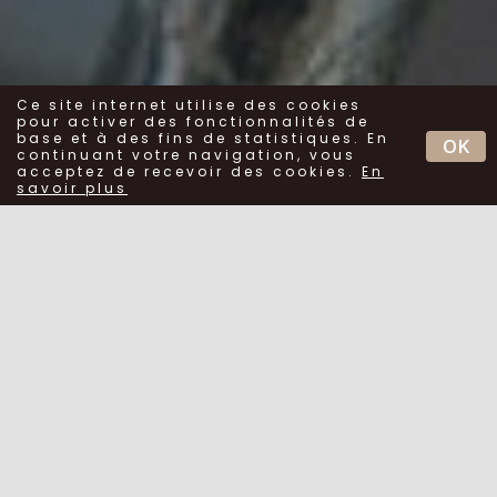
Ce site internet utilise des cookies
pour activer des fonctionnalités de
base et à des fins de statistiques. En
OK
continuant votre navigation, vous
acceptez de recevoir des cookies.
En
savoir plus
Protection des
données
personnelles
sur le site
www.s7provence.fr
S7 Provence est soucieuse de la
protection des données personnelles
et s’engage à assurer le meilleur
niveau de protection à vos données
personnelles en conformité avec la loi
Informatique et Libertés et le RGPD.